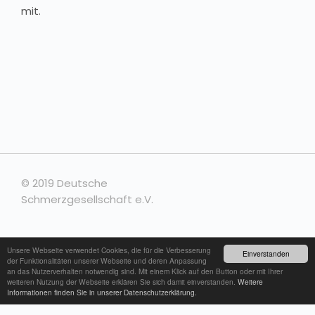
mit.
© 2019 Deutsche
Schmerzgesellschaft e.V.
Unsere Webseite verwendet Cookies, die für die Verbesserung
Kontakt
Einverstanden
der Funktionalitäten unserer Webseite und deren Anpassung
an das Nutzerverhalten notwendig sind. Mit einem Klick auf den Button oder mit Ihrer
weiteren Nutzung der Webseite erklären Sie sich damit einverstanden.
Weitere
Impressum
Informationen finden Sie in unserer Datenschutzerklärung.