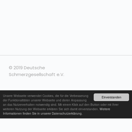
© 2019 Deutsche
Schmerzgesellschaft e.V.
Unsere Webseite verwendet Cookies, die für die Verbesserung
Kontakt
Einverstanden
der Funktionalitäten unserer Webseite und deren Anpassung
an das Nutzerverhalten notwendig sind. Mit einem Klick auf den Button oder mit Ihrer
weiteren Nutzung der Webseite erklären Sie sich damit einverstanden.
Weitere
Impressum
Informationen finden Sie in unserer Datenschutzerklärung.
Datenschutzerklärung