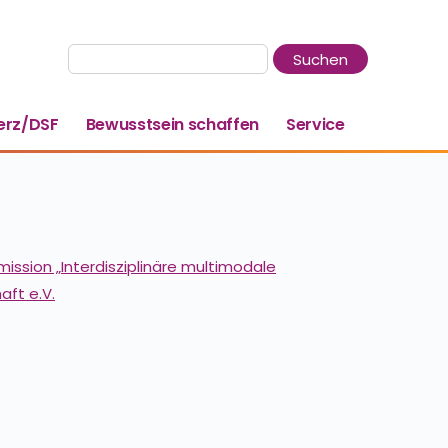
rz/DSF
Bewusstsein schaffen
Service
ission „Interdisziplinäre multimodale
ft e.V.