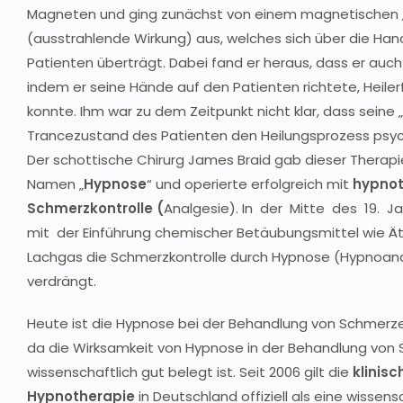
Magneten und ging zunächst von einem magnetischen 
(ausstrahlende Wirkung) aus, welches sich über die Han
Patienten überträgt. Dabei fand er heraus, dass er auc
indem er seine Hände auf den Patienten richtete, Heile
konnte. Ihm war zu dem Zeitpunkt nicht klar, dass seine 
Trancezustand des Patienten den Heilungsprozess psyc
Der schottische Chirurg James Braid gab dieser Thera
Namen „
Hypnose
“ und operierte erfolgreich mit
hypnot
Schmerzkontrolle (
Analgesie). In der Mitte des 19. 
mit der Einführung chemischer Betäubungsmittel wie Ät
Lachgas die Schmerzkontrolle durch Hypnose (Hypnoan
verdrängt.
Heute ist die Hypnose bei der Behandlung von Schmerzen
da die Wirksamkeit von Hypnose in der Behandlung von
wissenschaftlich gut belegt ist. Seit 2006 gilt die
klinis
Hypnotherapie
in Deutschland offiziell als eine wissens