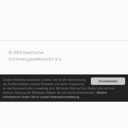
© 2019 Deutsche
Schmerzgesellschaft e.V.
Unsere Webseite verwendet Cookies, die für die Verbesserung
Kontakt
Einverstanden
der Funktionalitäten unserer Webseite und deren Anpassung
an das Nutzerverhalten notwendig sind. Mit einem Klick auf den Button oder mit Ihrer
weiteren Nutzung der Webseite erklären Sie sich damit einverstanden.
Weitere
Impressum
Informationen finden Sie in unserer Datenschutzerklärung.
Datenschutzerklärung
Mitgliedschaftsrechte+Mitgliederdaten