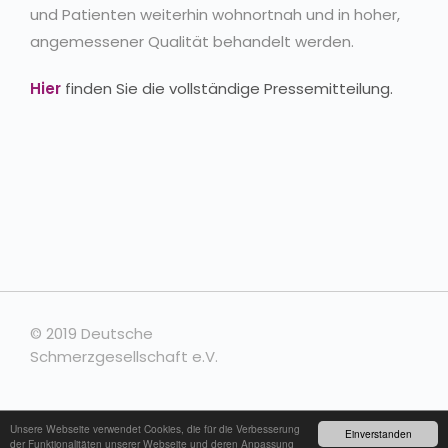
und Patienten weiterhin wohnortnah und in hoher,
angemessener Qualität behandelt werden.
Hier
finden Sie die vollständige Pressemitteilung.
© 2019 Deutsche
Schmerzgesellschaft e.V.
Unsere Webseite verwendet Cookies, die für die Verbesserung
Kontakt
Einverstanden
der Funktionalitäten unserer Webseite und deren Anpassung